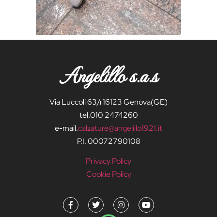
Angelillo s.a.s
Via Luccoli 63/r16123 Genova(GE)
tel.010 2474260
e-mail.
calzature@angelillo1921.it
P.I. 00072790108
Privacy Policy
Cookie Policy