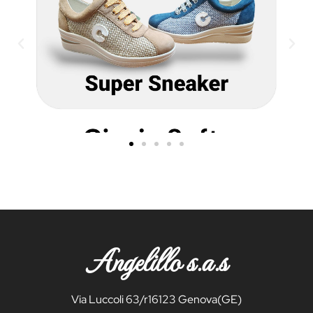
Angelillo s.a.s
Via Luccoli 63/r16123 Genova(GE)