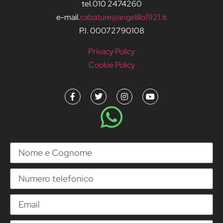
tel.010 2474260
e-mail.
calzature@angelillo1921.it
P.I. 00072790108
Privacy Policy
Cookie Policy